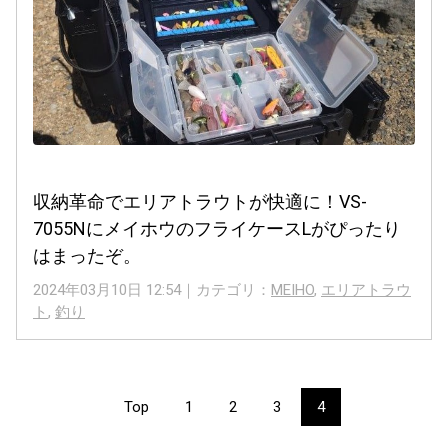
収納革命でエリアトラウトが快適に！VS-
7055NにメイホウのフライケースLがぴったり
はまったぞ。
2024年03月10日 12:54｜カテゴリ：
MEIHO
,
エリアトラウ
ト
,
釣り
Top
1
2
3
4