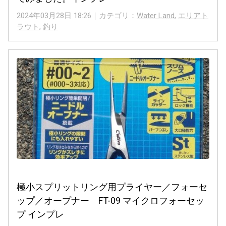
2024年03月28日 18:26｜カテゴリ：
Water Land
,
エリアト
ラウト
,
釣り
極小スプリットリング用プライヤー／フォーセ
ップ／オープナー FT-09 マイクロフォーセッ
プ インプレ