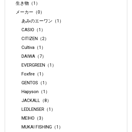
生き物（1）
メーカー（0）
あみのエーワン（1）
CASIO（1）
CITIZEN（2）
Cultiva（1）
DAIWA（7）
EVERGREEN（1）
Foxfire（1）
GENTOS（1）
Hapyson（1）
JACKALL（8）
LEDLENSER（1）
MEIHO（3）
MUKAI FISHING（1）