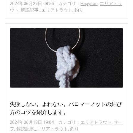
2024年06月29日 08:55｜カテゴリ：
Hapyson
,
エリアトラ
ウト
,
解説記事_エリアトラウト
,
釣り
失敗しない。よれない。パロマーノットの結び
方のコツを紹介します。
2024年06月18日 19:04｜カテゴリ：
エリアトラウト
,
サー
フ
,
解説記事_エリアトラウト
,
釣り