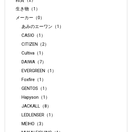
雑貨（2）
生き物（1）
メーカー（0）
あみのエーワン（1）
CASIO（1）
CITIZEN（2）
Cultiva（1）
DAIWA（7）
EVERGREEN（1）
Foxfire（1）
GENTOS（1）
Hapyson（1）
JACKALL（8）
LEDLENSER（1）
MEIHO（3）