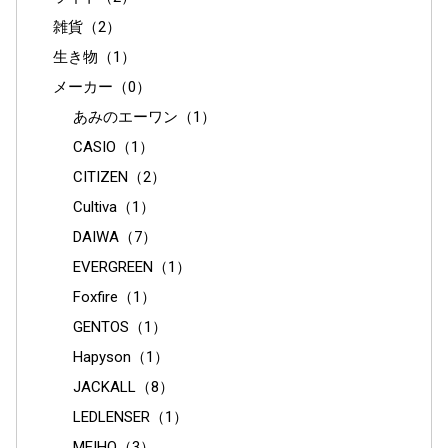
雑貨（2）
生き物（1）
メーカー（0）
あみのエーワン（1）
CASIO（1）
CITIZEN（2）
Cultiva（1）
DAIWA（7）
EVERGREEN（1）
Foxfire（1）
GENTOS（1）
Hapyson（1）
JACKALL（8）
LEDLENSER（1）
MEIHO（3）