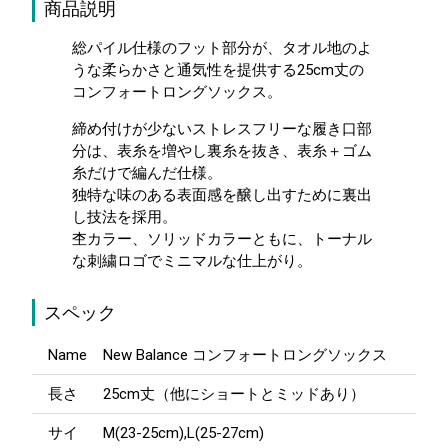
商品説明
総パイル仕様のフット部分が、タオル地のよ
うな柔らかさと通気性を提供する25cm丈の
コンフォートロングソックス。
締め付けが少ないストレスフリーな履き口部
分は、表糸を増やし裏糸を抜き、表糸＋ゴム
糸だけで編んだ仕様。
独特な味のある表面感を醸し出すために裏出
し技法を採用。
杢カラー、ソリッドカラーともに、トーナル
な刺繍ロゴでミニマルな仕上がり。
スペック
Name
New Balance コンフォートロングソックス
長さ
25cm丈（他にショートとミッドあり）
サイ
M(23-25cm),L(25-27cm)